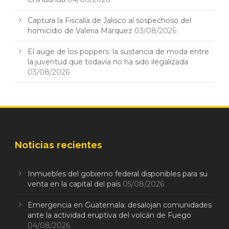
Captura la Fiscalía de Jalisco al sospechoso del
homicidio de Valeria Márquez
03/08/2026
El auge de los poppers: la sustancia de moda entre
la juventud que todavía no ha sido ilegalizada
03/08/2026
Noticias recientes
Inmuebles del gobierno federal disponibles para su
venta en la capital del país
05/08/2026
Emergencia en Guatemala: desalojan comunidades
ante la actividad eruptiva del volcán de Fuego
04/08/2026