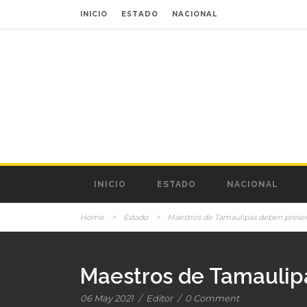
INICIO
ESTADO
NACIONAL
INICIO
ESTADO
NACIONAL
Home
>
Estado
>
Maestros de Tamaulipas deben present
Maestros de Tamaulipa
06 May 2021
/
Editor
/
0 Comment