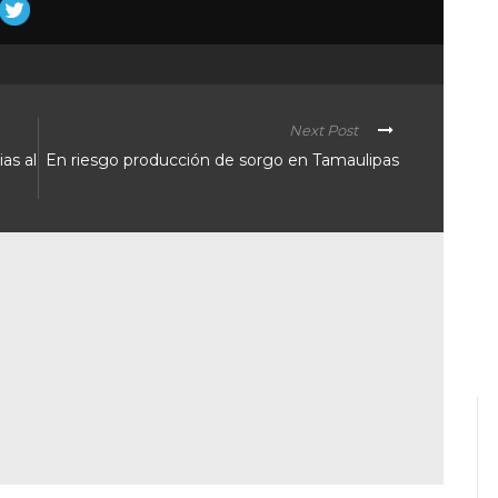
Next Post
as al
En riesgo producción de sorgo en Tamaulipas