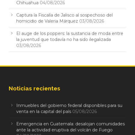
Chihuahua
04/08/2026
Captura la Fiscalía de Jalisco al sospechoso del
homicidio de Valeria Márquez
03/08/2026
El auge de los poppers: la sustancia de moda entre
la juventud que todavía no ha sido ilegalizada
03/08/2026
Noticias recientes
Inmuebles del gobierno federal disponibles para su
venta en la capital del país
05/08/2026
Emergencia en Guatemala: desalojan comunidades
ante la actividad eruptiva del volcán de Fuego