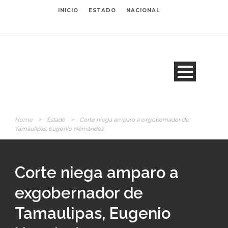
INICIO
ESTADO
NACIONAL
Home
>
Estado
>
Corte niega amparo a exgobernador de
Tamaulipas, Eugenio Hernández
Corte niega amparo a
exgobernador de
Tamaulipas, Eugenio