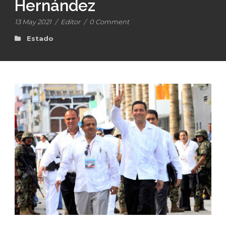
Hernández
13 May 2021
/
Editor
/
0 Comment
Estado