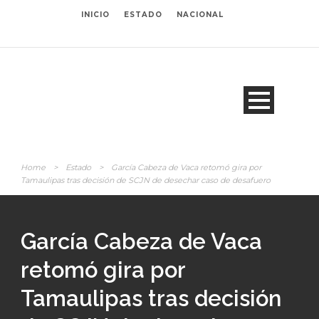
INICIO
ESTADO
NACIONAL
Home
>
Estado
>
García Cabeza de Vaca retomó gira por
Tamaulipas tras decisión de SCJN de desechar caso de desafuero
García Cabeza de Vaca
retomó gira por
Tamaulipas tras decisión