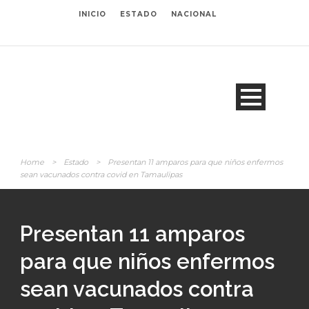
INICIO
ESTADO
NACIONAL
Home
>
Estado
>
Presentan 11 amparos para que niños enfermos
sean vacunados contra covid en Tamaulipas
Presentan 11 amparos
para que niños enfermos
sean vacunados contra