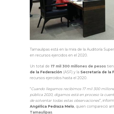
Tamaulipas está en la mira de la Auditoría Supe
en recursos ejercidos en el 2020.
Un total de
17 mil 300 millones de pesos
tie
de la Federación
(ASF) y la
Secretaría de la 
recursos ejercidos hasta el 2020.
“
Cuando llegamos recibimos 17 mil 300 millones
pública 2020, digamos está en proceso la cuent
de solventar todas estas observaciones
”, inform
Angélica Pedraza Melo
, quien compareció ant
Tamaulipas
.