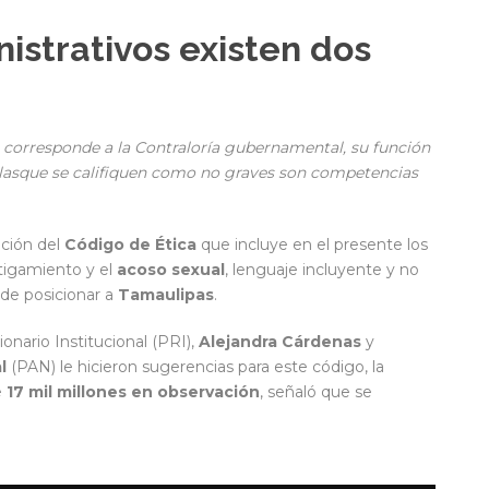
istrativos existen dos
no corresponde a la Contraloría gubernamental, su función
a lasque se califiquen como no graves son competencias
ación del
Código de Ética
que incluye en el presente los
tigamiento y el
acoso sexual
, lenguaje incluyente y no
 de posicionar a
Tamaulipas
.
onario Institucional (PRI),
Alejandra Cárdenas
y
l
(PAN) le hicieron sugerencias para este código, la
e
17 mil millones en observación
, señaló que se