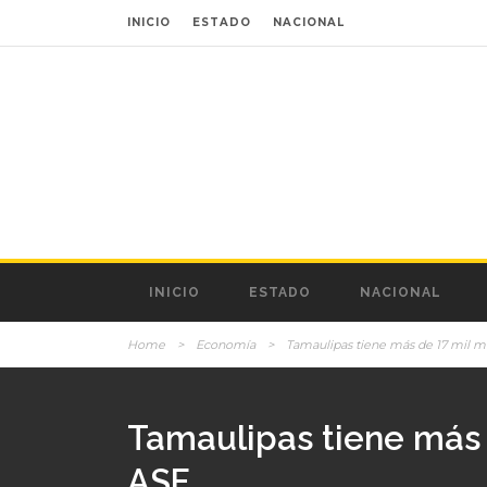
INICIO
ESTADO
NACIONAL
INICIO
ESTADO
NACIONAL
Home
>
Economía
>
Tamaulipas tiene más de 17 mil mi
Tamaulipas tiene más 
ASF