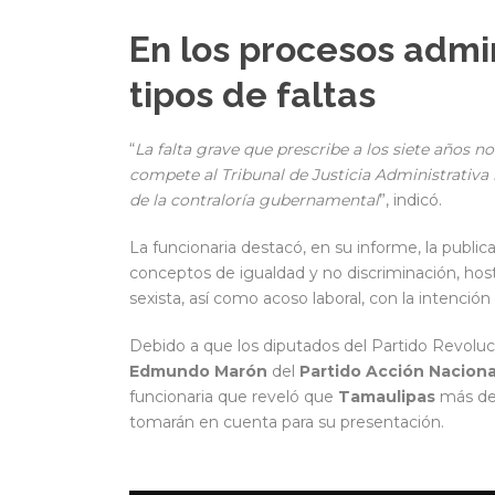
En los procesos admin
tipos de faltas
“
La falta grave que prescribe a los siete años 
compete al Tribunal de Justicia Administrativ
de la contraloría gubernamental
”, indicó.
La funcionaria destacó, en su informe, la public
conceptos de igualdad y no discriminación, hos
sexista, así como acoso laboral, con la intención
Debido a que los diputados del Partido Revoluci
Edmundo Marón
del
Partido Acción Naciona
funcionaria que reveló que
Tamaulipas
más d
tomarán en cuenta para su presentación.