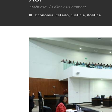
19 Abr 2023
/
Editor
/
0 Comment
Economía
,
Estado
,
Justicia
,
Política