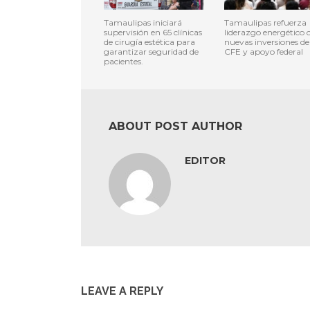
Tamaulipas iniciará
Tamaulipas refuerza
supervisión en 65 clínicas
liderazgo energético 
de cirugía estética para
nuevas inversiones de
garantizar seguridad de
CFE y apoyo federal
pacientes.
ABOUT POST AUTHOR
EDITOR
LEAVE A REPLY