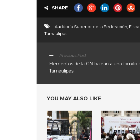
SHARE
Auditoría Superior de la Federación
,
Fisca
Tamaulipas
Previous Post
Elementos de la GN balean a una familia 
Tamaulipas
YOU MAY ALSO LIKE