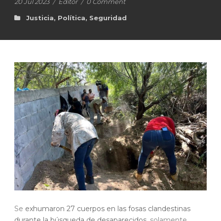
20 Jul 2023
/
Editor
/
0 Comment
Justicia
,
Política
,
Seguridad
Se
exhumaron 27 cuerpos en las fosas clandestinas
durante la búsqueda de desaparecidos,
solamente