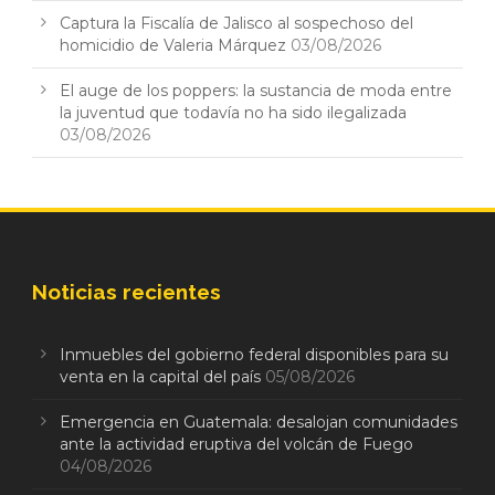
Captura la Fiscalía de Jalisco al sospechoso del
homicidio de Valeria Márquez
03/08/2026
El auge de los poppers: la sustancia de moda entre
la juventud que todavía no ha sido ilegalizada
03/08/2026
Noticias recientes
Inmuebles del gobierno federal disponibles para su
venta en la capital del país
05/08/2026
Emergencia en Guatemala: desalojan comunidades
ante la actividad eruptiva del volcán de Fuego
04/08/2026