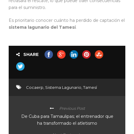
retrasará el rescate, lo que puede traer consecuencias
para el suministro.
Es prioritario conocer cuánto ha perdido de captación el
sistema lagunario del Tamesí
.
SHARE
Cocaerp
,
Sistema Lagunario
,
Tamesí
Previous Post
De Cuba para Tamaulipas; el entrenador que
ha transformado el atletismo