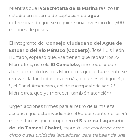
Mientras que la
Secretaría de la Marina
realizó un
estudio en sistema de captación de
agua
,
determinando que se requiere una inversión de 1,500
millones de pesos.
El integrante del
Consejo Ciudadano del Agua del
Estuario del Río Pánuco (Cocaerp)
, José Luis León
Hurtado, expresó que, «se tienen que reparar los 22
kilómetros, no sólo
El Camalote
, sino todo lo que
abarca, no sólo los tres kilómetros que actualmente se
realizan, faltan todos los demás, lo que es el dique 4, el
5, el Canal Americano, ahí de mampostería son 6.5
kilómetros, que ya merecen también atención».
Urgen acciones firmes para el retiro de la maleza
acuática que está invadiendo el 50 por ciento de las 44
mil hectáreas que componen el
Sistema Lagunario
del río Tamesí-Chairel
, expresó,
«se requieren otras
cinco o seis unidades ‘aquadozer’ para trabajar de una