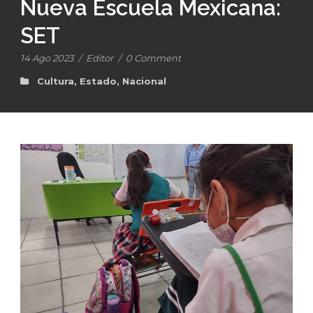
Nueva Escuela Mexicana:
SET
14 Ago 2023
/
Editor
/
0 Comment
Cultura
,
Estado
,
Nacional