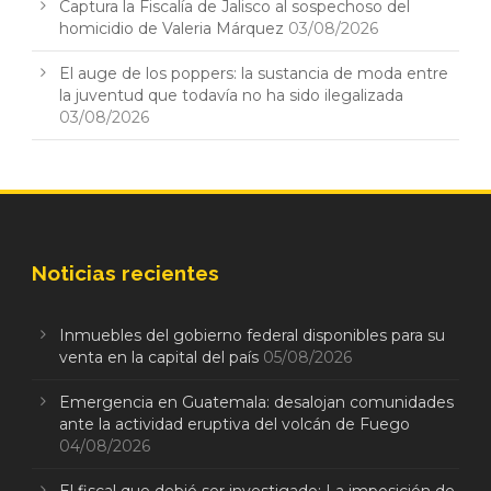
Captura la Fiscalía de Jalisco al sospechoso del
homicidio de Valeria Márquez
03/08/2026
El auge de los poppers: la sustancia de moda entre
la juventud que todavía no ha sido ilegalizada
03/08/2026
Noticias recientes
Inmuebles del gobierno federal disponibles para su
venta en la capital del país
05/08/2026
Emergencia en Guatemala: desalojan comunidades
ante la actividad eruptiva del volcán de Fuego
04/08/2026
El fiscal que debió ser investigado: La imposición de