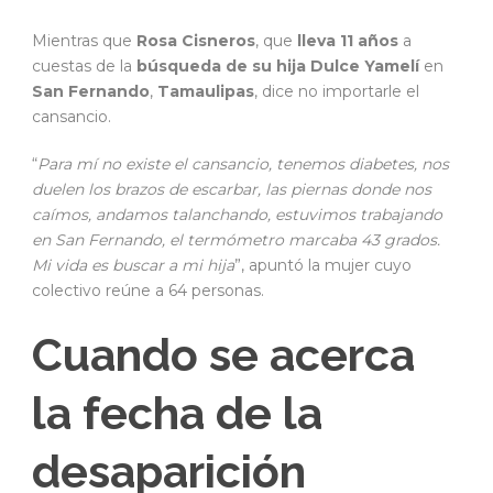
Mientras que
Rosa Cisneros
, que
lleva 11 años
a
cuestas de la
búsqueda de su hija Dulce Yamelí
en
San Fernando
,
Tamaulipas
, dice no importarle el
cansancio.
“
Para mí no existe el cansancio, tenemos diabetes, nos
duelen los brazos de escarbar, las piernas donde nos
caímos, andamos talanchando, estuvimos trabajando
en San Fernando, el termómetro marcaba 43 grados.
Mi vida es buscar a mi hija
”, apuntó la mujer cuyo
colectivo reúne a 64 personas.
Cuando se acerca
la fecha de la
desaparición