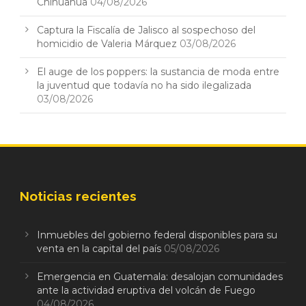
Chihuahua
04/08/2026
Captura la Fiscalía de Jalisco al sospechoso del
homicidio de Valeria Márquez
03/08/2026
El auge de los poppers: la sustancia de moda entre
la juventud que todavía no ha sido ilegalizada
03/08/2026
Noticias recientes
Inmuebles del gobierno federal disponibles para su
venta en la capital del país
05/08/2026
Emergencia en Guatemala: desalojan comunidades
ante la actividad eruptiva del volcán de Fuego
04/08/2026