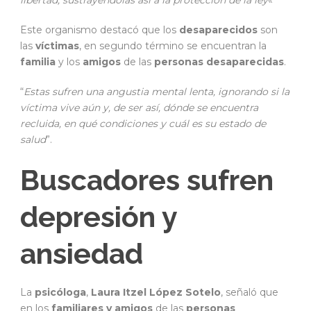
libertad, sustrayéndolas así a la protección de la ley
«
Este organismo destacó que los
desaparecidos
son
las
víctimas
, en segundo término se encuentran la
familia
y los
amigos
de las
personas desaparecidas
.
“
Estas sufren una angustia mental lenta, ignorando si la
víctima vive aún y, de ser así, dónde se encuentra
recluida, en qué condiciones y cuál es su estado de
salud
”.
Buscadores sufren
depresión y
ansiedad
La
psicóloga
,
Laura Itzel López Sotelo
, señaló que
en los
familiares y amigos
de las
personas