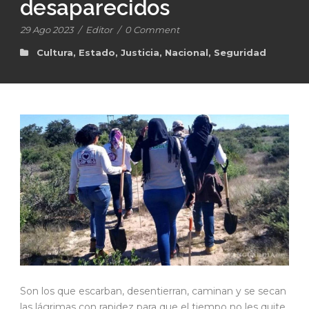
desaparecidos
29 Ago 2023
/
Editor
/
0 Comment
Cultura
,
Estado
,
Justicia
,
Nacional
,
Seguridad
Son los que escarban, desentierran, caminan y se secan
las lágrimas con rapidez para que el tiempo no les quite