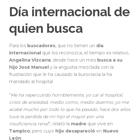
Día internacional de
quien busca
Para los
buscadores
, que no tienen un
día
internacional
que los reconozca, el tiempo es relativo,
Angelina Vizcarra
, desde hace un mes
busca a su
hijo José Manuel
y la angustia mezclada con la
frustración que le ha causado la burocracia la ha
mandado al hospital.
“
Me ha repercutido horriblemente, yo caí al hospital,
crisis de ansiedad, medio como, medio duermo, yo me
acabé mucho por todo lo que ha pasado, hace dos años
tuve la perdida de mi hijo el mayor por una
insuficiencia renal
”, relató la
madre
que vive en
Tampico
, pero cuyo
hijo desapareció
en
Nuevo
León
.