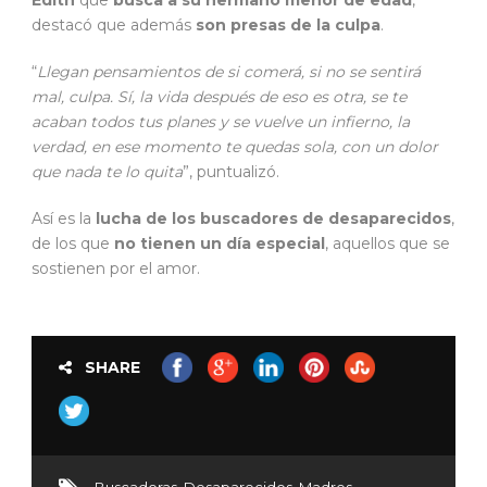
Edith
que
busca a su hermano menor de edad
,
destacó que además
son presas de la culpa
.
“
Llegan pensamientos de si comerá, si no se sentirá
mal, culpa. Sí, la vida después de eso es otra, se te
acaban todos tus planes y se vuelve un infierno, la
verdad, en ese momento te quedas sola, con un dolor
que nada te lo quita
”, puntualizó.
Así es la
lucha de los buscadores de desaparecidos
,
de los que
no tienen un día especial
, aquellos que se
sostienen por el amor.
SHARE