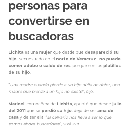
personas para
convertirse en
buscadoras
Lichita
es una
mujer
que desde que
desapareció su
hijo
-secuestrado en el
norte de Veracruz
–
no puede
comer adobo o caldo de res
, porque son los
platillos
de su hijo
.
“
Una madre cuando pierde a un hijo aúlla de dolor, una
madre que pierde a un hijo no existe
”, dijo.
Maricel
, compañera de
Lichita
, apuntó que desde
julio
del 2011
que se
perdió su hijo
, dejó de ser
ama de
casa
y de ser ella. “
El calvario nos lleva a ser lo que
somos ahora, buscadoras
”, sostuvo.