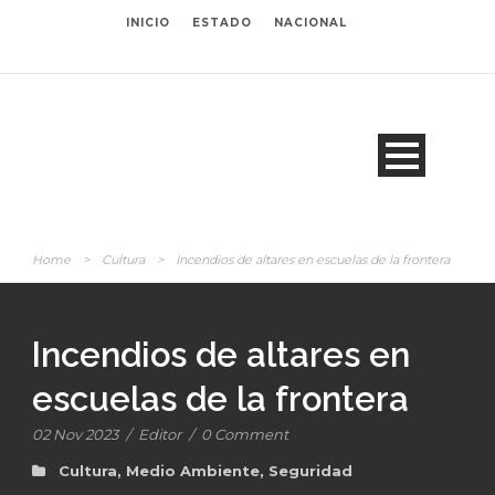
INICIO
ESTADO
NACIONAL
Home
>
Cultura
>
Incendios de altares en escuelas de la frontera
Incendios de altares en
escuelas de la frontera
02 Nov 2023
/
Editor
/
0 Comment
Cultura
,
Medio Ambiente
,
Seguridad