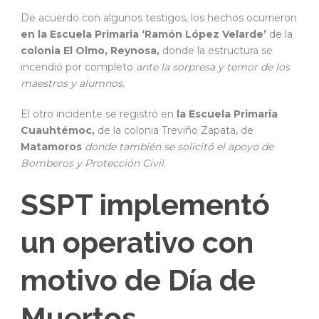
De acuerdo con algunos testigos, los hechos ocurrieron
en la Escuela Primaria ‘Ramón López Velarde’
de la
colonia El Olmo, Reynosa,
donde la estructura se
incendió por completo
ante la sorpresa y temor de los
maestros y alumnos.
El otro incidente se registró en
la Escuela Primaria
Cuauhtémoc,
de la colonia Treviño Zapata, de
Matamoros
donde también se solicitó el apoyo de
Bomberos y Protección Civil.
SSPT implementó
un operativo con
motivo de Día de
Muertos