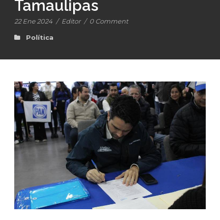
Tamaulipas
22 Ene 2024
/
Editor
/
0 Comment
Política