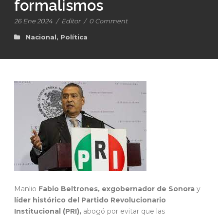
formalismos
26 Ene 2024
/
Editor
/
0 Comment
Nacional
,
Política
Manlio
Fabio Beltrones, exgobernador de Sonora
y
líder histórico del Partido Revolucionario
Institucional (PRI),
abogó por evitar que las