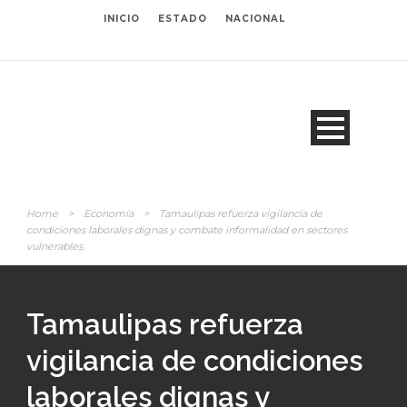
INICIO
ESTADO
NACIONAL
Home
>
Economía
>
Tamaulipas refuerza vigilancia de
condiciones laborales dignas y combate informalidad en sectores
vulnerables.
Tamaulipas refuerza
vigilancia de condiciones
laborales dignas y