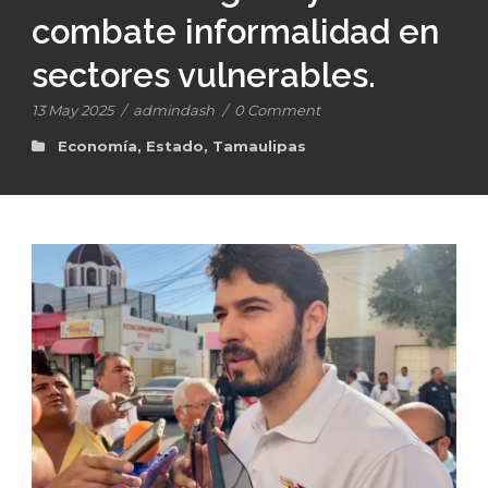
combate informalidad en
sectores vulnerables.
13 May 2025
/
admindash
/
0 Comment
Economía
,
Estado
,
Tamaulipas