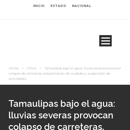
INICIO
ESTADO
NACIONAL
Home
>
Clima
>
Tamaulipas bajo el agua: lluvias severas provocan
colapso de carreteras, anegamiento de ciudades y suspensión de
actividades.
Tamaulipas bajo el agua:
lluvias severas provocan
colapso de carreteras,