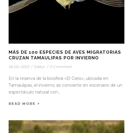
MÁS DE 100 ESPECIES DE AVES MIGRATORIAS
CRUZAN TAMAULIPAS POR INVIERNO
26 Dic 2023
/
Editor
/
0 Comment
En la reserva de la biosfera «El Cielo», ubicada en
Tamaulipas, el invierno se convierte en escenario de un
espectáculo natural con...
READ MORE