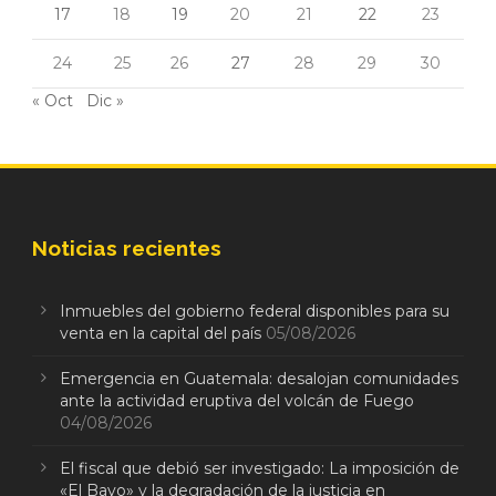
17
18
19
20
21
22
23
24
25
26
27
28
29
30
« Oct
Dic »
Noticias recientes
Inmuebles del gobierno federal disponibles para su
venta en la capital del país
05/08/2026
Emergencia en Guatemala: desalojan comunidades
ante la actividad eruptiva del volcán de Fuego
04/08/2026
El fiscal que debió ser investigado: La imposición de
«El Bayo» y la degradación de la justicia en