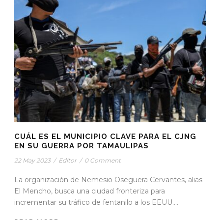
CUÁL ES EL MUNICIPIO CLAVE PARA EL CJNG
EN SU GUERRA POR TAMAULIPAS
22 May 2023
/
Editor
/
0 Comment
La organización de Nemesio Oseguera Cervantes, alias
El Mencho, busca una ciudad fronteriza para
incrementar su tráfico de fentanilo a los EEUU....