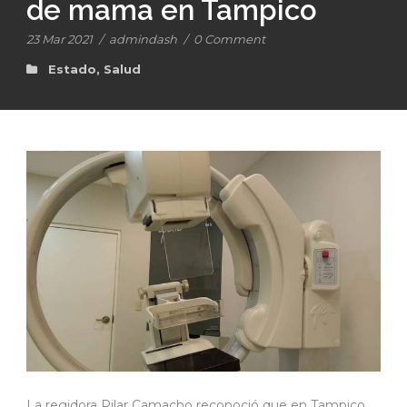
de mama en Tampico
23 Mar 2021
/
admindash
/
0 Comment
Estado
,
Salud
La regidora Pilar Camacho reconoció que en Tampico