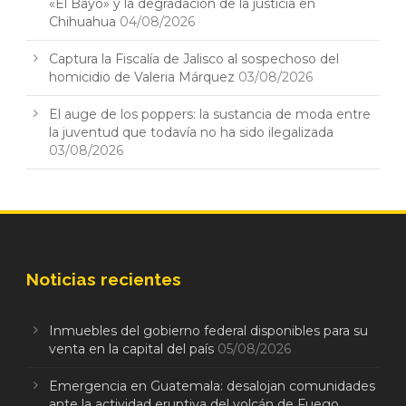
«El Bayo» y la degradación de la justicia en
Chihuahua
04/08/2026
Captura la Fiscalía de Jalisco al sospechoso del
homicidio de Valeria Márquez
03/08/2026
El auge de los poppers: la sustancia de moda entre
la juventud que todavía no ha sido ilegalizada
03/08/2026
Noticias recientes
Inmuebles del gobierno federal disponibles para su
venta en la capital del país
05/08/2026
Emergencia en Guatemala: desalojan comunidades
ante la actividad eruptiva del volcán de Fuego