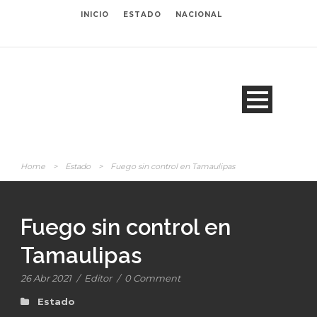
INICIO
ESTADO
NACIONAL
Home
>
Estado
>
Fuego sin control en Tamaulipas
Fuego sin control en
Tamaulipas
26 Abr 2021
/
Editor
/
0 Comment
Estado