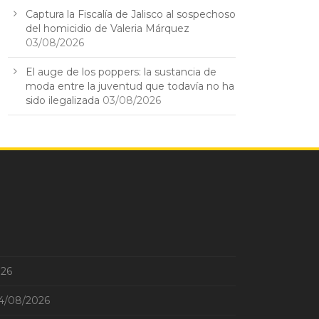
Captura la Fiscalía de Jalisco al sospechoso
del homicidio de Valeria Márquez
03/08/2026
El auge de los poppers: la sustancia de
moda entre la juventud que todavía no ha
sido ilegalizada
03/08/2026
026
4/08/2026