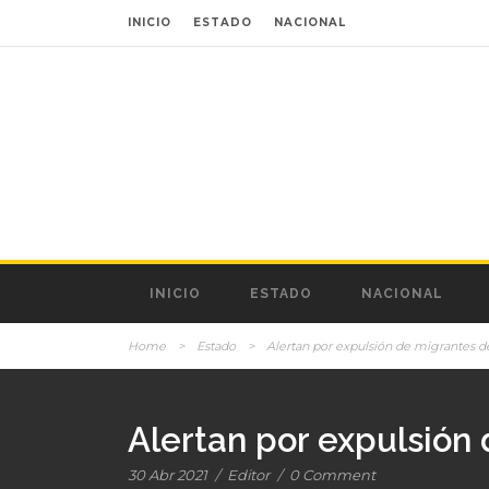
INICIO
ESTADO
NACIONAL
INICIO
ESTADO
NACIONAL
Home
>
Estado
>
Alertan por expulsión de migrantes 
Alertan por expulsión
30 Abr 2021
/
Editor
/
0 Comment