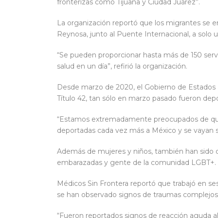
fronterizas como Tijuana y Ciudad Juárez”.
La organización reportó que los migrantes se e
Reynosa, junto al Puente Internacional, a solo 
“Se pueden proporcionar hasta más de 150 servi
salud en un día”, refirió la organización.
Desde marzo de 2020, el Gobierno de Estados 
Título 42, tan sólo en marzo pasado fueron dep
“Estamos extremadamente preocupados de que 
deportadas cada vez más a México y se vayan si
Además de mujeres y niños, también han sido 
embarazadas y gente de la comunidad LGBT+.
Médicos Sin Frontera reportó que trabajó en s
se han observado signos de traumas complejos 
“Fueron reportados signos de reacción aguda a