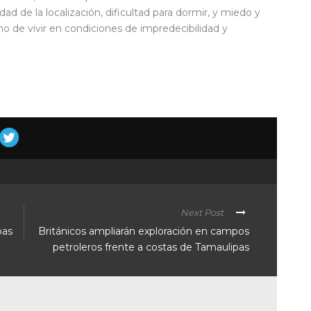
dad de la localización, dificultad para dormir, y miedo y
ho de vivir en condiciones de impredecibilidad y
Next Post
pas
Británicos ampliarán exploración en campos
petroleros frente a costas de Tamaulipas