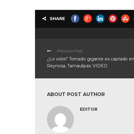
SHARE
Previous Post
¿Lo viste? Tornado gigante es captado e
Reynosa, Tamaulipas: VIDEO
ABOUT POST AUTHOR
EDITOR