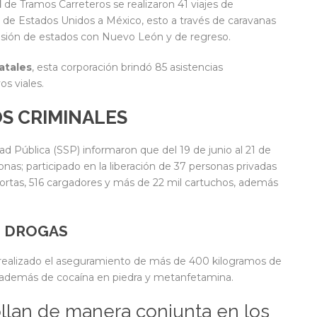
l
de Tramos Carreteros se realizaron 41 viajes de
de Estados Unidos a México, esto a través de caravanas
isión de estados con Nuevo León y de regreso.
atales
, esta corporación brindó 85 asistencias
s viales.
S CRIMINALES
ad Pública (SSP) informaron que del 19 de junio al 21 de
onas; participado en la liberación de 37 personas privadas
cortas, 516 cargadores y más de 22 mil cartuchos, además
S DROGAS
 realizado el aseguramiento de más de 400 kilogramos de
 además de cocaína en piedra y metanfetamina.
llan de manera conjunta en los