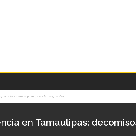
ipas: decomisos y rescate de migrantes
ncia en Tamaulipas: decomisos