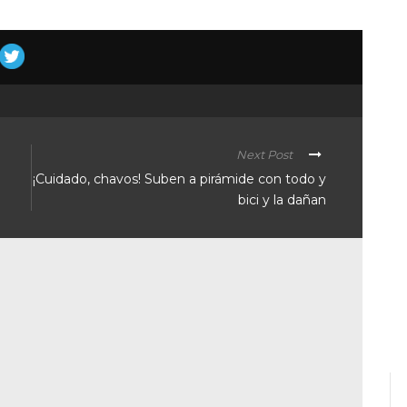
Next Post
n
¡Cuidado, chavos! Suben a pirámide con todo y
bici y la dañan