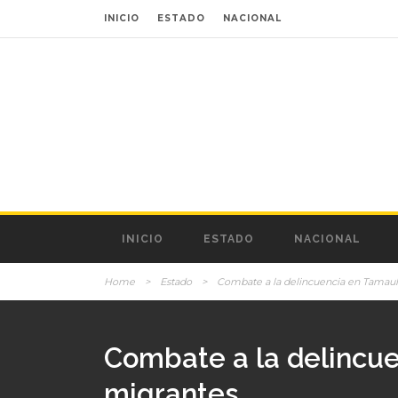
INICIO
ESTADO
NACIONAL
INICIO
ESTADO
NACIONAL
Home
>
Estado
>
Combate a la delincuencia en Tamaul
Combate a la delincue
migrantes