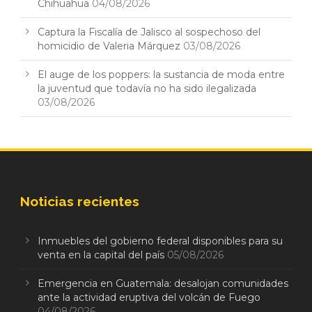
Chihuahua
04/08/2026
Captura la Fiscalía de Jalisco al sospechoso del
homicidio de Valeria Márquez
03/08/2026
El auge de los poppers: la sustancia de moda entre
la juventud que todavía no ha sido ilegalizada
03/08/2026
Noticias recientes
Inmuebles del gobierno federal disponibles para su
venta en la capital del país
05/08/2026
Emergencia en Guatemala: desalojan comunidades
ante la actividad eruptiva del volcán de Fuego
04/08/2026