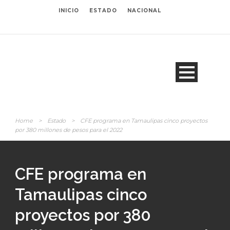
INICIO
ESTADO
NACIONAL
Home
>
Estado
>
CFE programa en Tamaulipas cinco proyectos
por 380 millones de pesos para el 2022
CFE programa en
Tamaulipas cinco
proyectos por 380