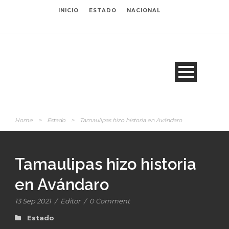
INICIO
ESTADO
NACIONAL
Home
>
Estado
>
Tamaulipas hizo historia en Avándaro
Tamaulipas hizo historia
en Avándaro
13 Sep 2021
/
Editor
/
0 Comment
Estado