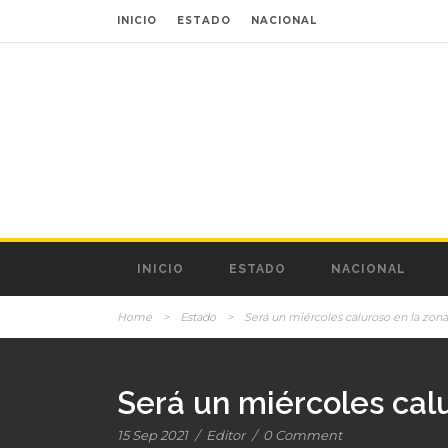
INICIO
ESTADO
NACIONAL
INICIO
ESTADO
NACIONAL
Home
>
Estado
>
Será un miércoles caluroso en la zon
Será un miércoles cal
15 Sep 2021
/
Editor
/
0 Comment