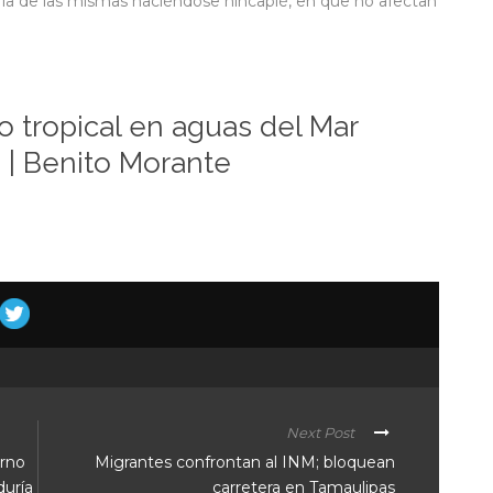
oria de las mismas haciéndose hincapié, en que no afectan
 tropical en aguas del Mar
o | Benito Morante
Next Post
erno
Migrantes confrontan al INM; bloquean
duría
carretera en Tamaulipas