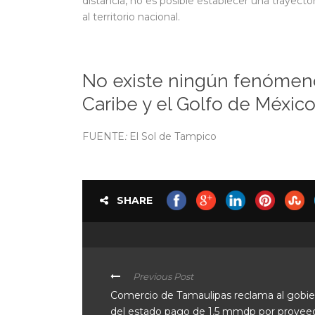
distancia, no es posible establecer una trayect
al territorio nacional.
No existe ningún fenómeno
Caribe y el Golfo de Méxic
FUENTE
:
El Sol de Tampico
SHARE
Previous Post
Comercio de Tamaulipas reclama al gobi
del estado pago de 1.5 mmdp por provee