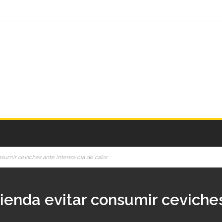
sumir ceviches ante intensa ola de calor
ienda evitar consumir ceviches