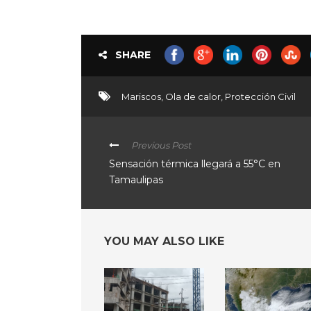
SHARE
Mariscos
,
Ola de calor
,
Protección Civil
Previous Post
Sensación térmica llegará a 55°C en
Tamaulipas
YOU MAY ALSO LIKE