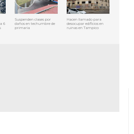
Suspenden clases por
Hacen llamado para
a 6
daños en techumbre de
desocupar edificios en
s
primaria
ruinas en Tampico