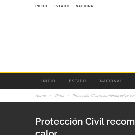
INICIO
ESTADO
NACIONAL
INICIO
ESTADO
NACIONAL
Home
>
Clima
>
Protección Civil recomienda evitar con
Protección Civil recom
calor