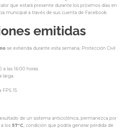
calor que estará presente durante los próximos días en
ia municipal a través de sus cuenta de Facebook.
ones emitidas
emo
se extienda durante esta semana, Protección Civil
0 a las 16:00 horas
a larga
a FPS 15
resultado de un sistema anticiclónica, permanezca por
 a los
57°C
, condición que podría generar pérdida de