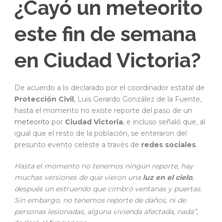
¿Cayó un meteorito
este fin de semana
en Ciudad Victoria?
De acuerdo a lo declarado por el coordinador estatal de
Protección Civil
, Luis Gerardo González de la Fuente,
hasta el momento no existe reporte del paso de un
meteorito
por
Ciudad Victoria
, e incluso señaló que, al
igual que el resto de la población, se enteraron del
presunto evento celeste a través de
redes sociales
.
Hasta el momento no tenemos ningún reporte, hay
muchas versiones de que vieron una
luz en el cielo
,
después un estruendo que cimbró ventanas y puertas.
Sin embargo, no tenemos reporte de daños, ni de
personas lesionadas, alguna vivienda afectada, nada”
,