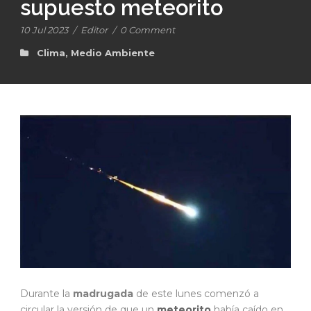
supuesto meteorito
10 Jul 2023
/
Editor
/
0 Comment
Clima
,
Medio Ambiente
Durante la
madrugada
de este lunes comenzó a
circular la versión de que un
meteorito
había caído en