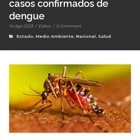
casos confirmados de
dengue
14 Ago 2023
/
Editor
/
0 Comment
Estado
,
Medio Ambiente
,
Nacional
,
Salud