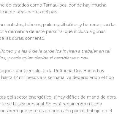
iene de estados como Tamaulipas, donde hay mucha
omo de otras partes del país.
mentistas, tuberos, paileros, albañiles y herreros, son las
ha demanda de este personal que incluso algunas
de las obras, comentó.
oneo y a las 6 de la tarde los invitan a trabajar en tal
los, y cada quien decide si cambiarse o no».
tegoría, por ejemplo, en la Refinería Dos Bocas hay
hasta 12 mil pesos a la semana, va dependiendo el tipo
tos del sector energético, sí hay déficit de mano de obra,
nte se busca personal. Se está requiriendo mucho
consideró que este es un buen año para el trabajo en el