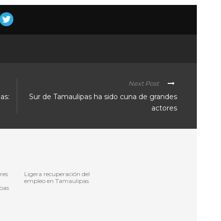
Next Post
as:
Sur de Tamaulipas ha sido cuna de grandes
actores
res
Ligera recuperación del
empleo en Tamaulipas
pas