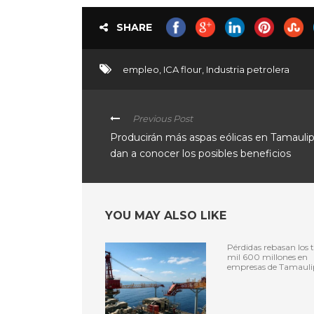
SHARE
empleo
,
ICA flour
,
Industria petrolera
Previous Post
Producirán más aspas eólicas en Tamaulip
dan a conocer los posibles beneficios
YOU MAY ALSO LIKE
Pérdidas rebasan los t
mil 600 millones en
empresas de Tamauli