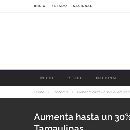
INICIO
ESTADO
NACIONAL
INICIO
ESTADO
NACIONAL
Home
>
Economía
>
Aumenta hasta un 30% el empleo e
Aumenta hasta un 30% 
Tamaulipas