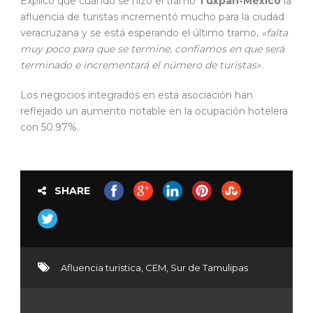
Explicó que cuando se hizo el tramo
Tuxpan-México
la
afluencia de turistas incrementó mucho para la ciudad
veracruzana y se está esperando el último tramo,
«falta
muy poco para que se termine, confiamos en que será
terminado e incrementará el número de turistas».
Los negocios integrados en esta asociación han
reflejado un aumento notable en la ocupación hotelera
con 50.97%.
SHARE
Afluencia turistica
,
CEM
,
Sur de Tamulipas