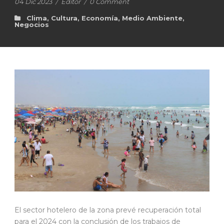
04 Dic 2023
/
Editor
/
0 Comment
Clima
,
Cultura
,
Economía
,
Medio Ambiente
,
Negocios
El sector hotelero de la zona prevé recuperación total
para el 2024 con la conclusión de los trabajos de