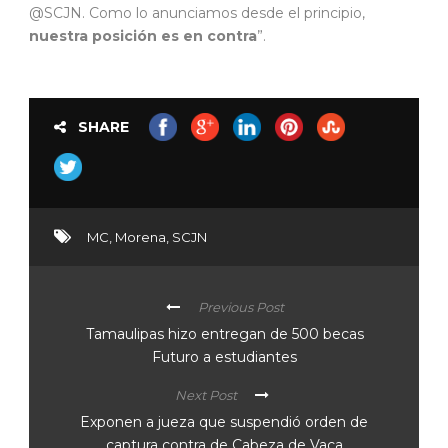
@SCJN. Como lo anunciamos desde el principio,
nuestra posición es en contra
”.
SHARE
MC
,
Morena
,
SCJN
Previous Post
Tamaulipas hizo entregan de 500 becas
Futuro a estudiantes
Next Post
Exponen a jueza que suspendió orden de
captura contra de Cabeza de Vaca