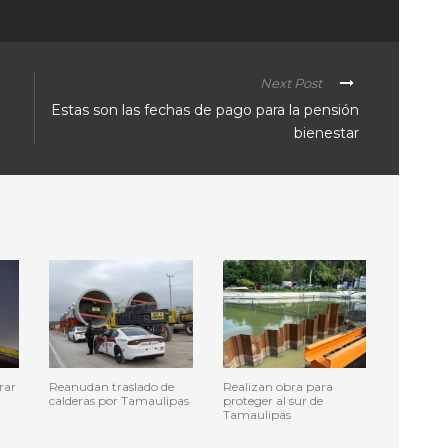
Next Post
Estas son las fechas de pago para la pensión
bienestar
rar
Reanudan traslado de
Realizan obra para
calderas por Tamaulipas
proteger al sur de
Tamaulipas