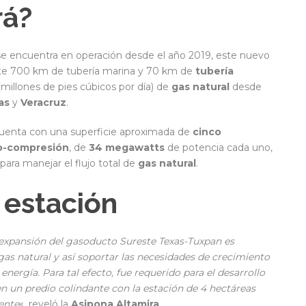
rá?
e encuentra en operación desde el año 2019, este nuevo
nte 700 km de tubería marina y 70 km de
tubería
illones de pies cúbicos por día) de
gas natural
desde
as
y
Veracruz
.
uenta con una superficie aproximada de
cinco
bo-compresión
, de
34 megawatts
de potencia cada uno,
para manejar el flujo total de
gas natural
.
 estación
 expansión del gasoducto Sureste Texas-Tuxpan es
as natural y así soportar las necesidades de crecimiento
nergía. Para tal efecto, fue requerido para el desarrollo
 un predio colindante con la estación de 4 hectáreas
ente
«, reveló la
Asipona Altamira
.