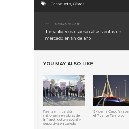
Gasoducto
,
Obras
Previous Post
Tamaulipecos esperan altas ventas en
mercado en fin de año
YOU MAY ALSO LIKE
Realizan inversión
Exigen a Capufe repa
millonaria en obras de
el Puente Tampico
infraestructura social y
deportiva en Laredo