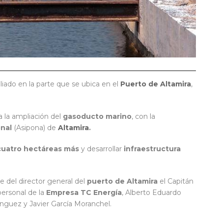
iado en la parte que se ubica en el
Puerto de Altamira
,
a la ampliación del
gasoducto marino
, con la
onal
(Asipona) de
Altamira
.
cuatro hectáreas más
y desarrollar
infraestructura
 del director general del
puerto de Altamira
el Capitán
personal de la
Empresa TC Energía
, Alberto Eduardo
guez y Javier García Moranchel.