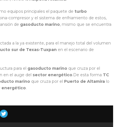
mo equipos principales el paquete de
turbo
bina-compresor y el sistema de enfriamiento de estos,
pansión de
gasoducto marino
, mismo que se encuentra
tada a la ya existente, para el manejo total del volumen
ucto sur de Texas-Tuxpan
en el escenario de
ructura para el
gasoducto marino
que cruza por el
n en el auge del
sector energético
.De esta forma
TC
oducto marino
que cruza por el
Puerto de Altamira
lo
r energético
.