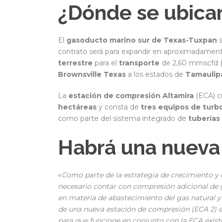
¿Dónde se ubica
El
gasoducto marino sur de Texas-Tuxpan
s
contrato será para expandir en aproximadame
terrestre
para el
transporte
de 2,60 mmscfd (m
Brownsville Texas
a los estados de
Tamaulip
La
estación de compresión Altamira
(ECA) c
hectáreas
y consta de
tres equipos de tur
como parte del sistema integrado de
tuberías
Habrá una nueva
«
Como parte de la estrategia de crecimiento y
necesario contar con compresión adicional de g
en materia de abastecimiento del gas natural y e
de una nueva estación de compresión (ECA 2) en
para que funcione en conjunto con la ECA exist