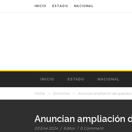
INICIO
ESTADO
NACIONAL
INICIO
ESTADO
NACIONAL
Home
>
Economía
>
Anuncian ampliación del gasoduc
Anuncian ampliación 
03 Ene 2024
/
Editor
/
0 Comment