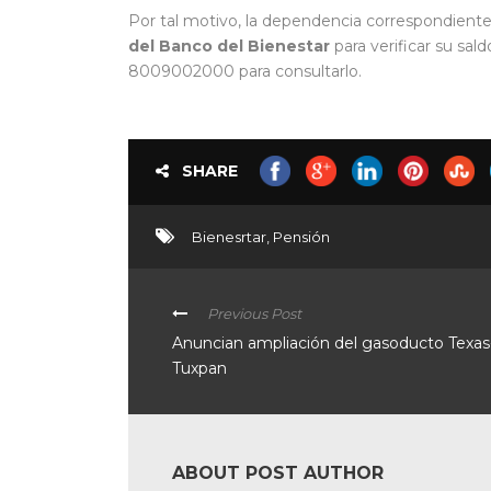
Por tal motivo, la dependencia correspondiente 
del Banco del Bienestar
para verificar su sal
8009002000 para consultarlo.
SHARE
Bienesrtar
,
Pensión
Previous Post
Anuncian ampliación del gasoducto Texas
Tuxpan
ABOUT POST AUTHOR