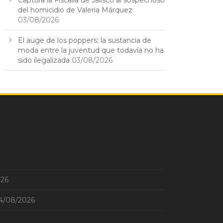
Captura la Fiscalía de Jalisco al sospechoso
del homicidio de Valeria Márquez
03/08/2026
El auge de los poppers: la sustancia de
moda entre la juventud que todavía no ha
sido ilegalizada
03/08/2026
026
4/08/2026