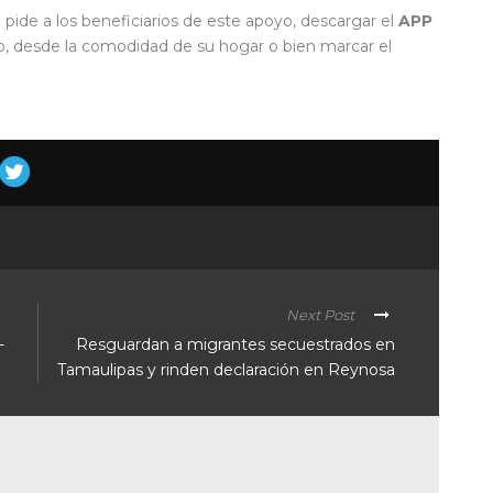
pide a los beneficiarios de este apoyo, descargar el
APP
do, desde la comodidad de su hogar o bien marcar el
Next Post
-
Resguardan a migrantes secuestrados en
Tamaulipas y rinden declaración en Reynosa