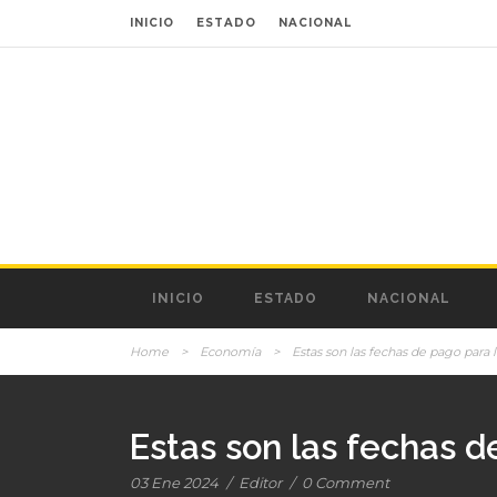
INICIO
ESTADO
NACIONAL
INICIO
ESTADO
NACIONAL
Home
>
Economía
>
Estas son las fechas de pago para 
Estas son las fechas d
03 Ene 2024
/
Editor
/
0 Comment