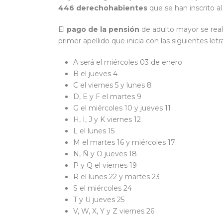
446 derechohabientes
que se han inscrito al
El
pago de la pensión
de adulto mayor se real
primer apellido que inicia con las siguientes letr
A será el miércoles 03 de enero
B el jueves 4
C el viernes 5 y lunes 8
D, E y F el martes 9
G el miércoles 10 y jueves 11
H, I, J y K viernes 12
L el lunes 15
M el martes 16 y miércoles 17
N, Ñ y O jueves 18
P y Q el viernes 19
R el lunes 22 y martes 23
S el miércoles 24
T y U jueves 25
V, W, X, Y y Z viernes 26