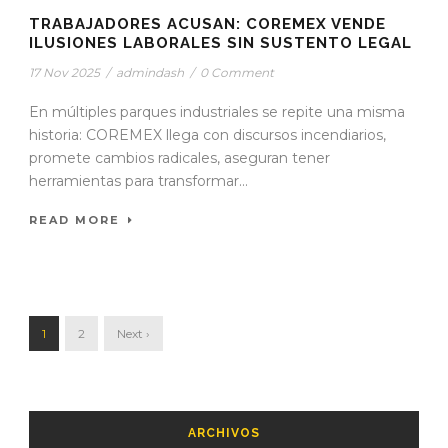
TRABAJADORES ACUSAN: COREMEX VENDE
ILUSIONES LABORALES SIN SUSTENTO LEGAL
17 Nov 2025
/
admindash
/
0 Comment
En múltiples parques industriales se repite una misma
historia: COREMEX llega con discursos incendiarios,
promete cambios radicales, aseguran tener
herramientas para transformar...
READ MORE
1
2
Next ›
ARCHIVOS