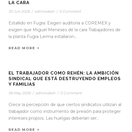
LA CARA
30 Jun 2026
/
admindash
/
0 Comment
Estallido en Fugra: Exigen auditoría a COREMEX y
exigen que Miguel Meneses dé la cara Trabajadores de
la planta Fugra Lerma estallaron...
READ MORE
EL TRABAJADOR COMO REHÉN: LA AMBICIÓN
SINDICAL QUE ESTÁ DESTRUYENDO EMPLEOS
Y FAMILIAS
06 May 2026
/
admindash
/
0 Comment
Crece la percepción de que ciertos sindicatos utilizan al
trabajador como instrumento de presión para proteger
intereses propios. Las huelgas deberían ser...
READ MORE